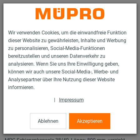
Kontakt
Wir verwenden Cookies, um die einwandfreie Funktion
dieser Website zu gewährleisten, Inhalte und Werbung
zu personalisieren, Social-Media-Funktionen
bereitzustellen und unseren Datenverkehr zu
analysieren. Wenn Sie uns Ihre Einwilligung geben,
Produkte
Befestigungstechnik
Lüftungsbefestigung
können wir auch unsere Social-Media-, Werbe- und
Installationsschienen für die Lüftungsbefestigung
Analysepartner über Ihre Nutzung dieser Website
MPC-Systemschienen (leichter bis mittlerer Lastbereich)
informieren.
MPC-Schienenkonsolen
4 / 63
|
Impressum
Ablehnen
Akzeptieren
MPC-Schienenkonsolen