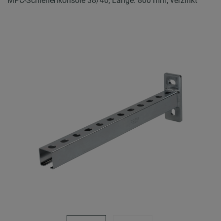
MPC-Schienenkonsole 38/40, Länge: 800 mm, verzinkt