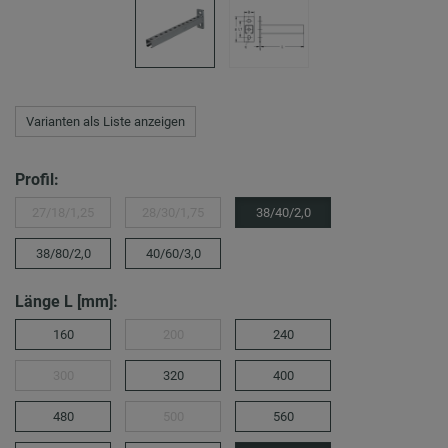
Varianten als Liste anzeigen
Profil:
27/18/1,25
28/30/1,75
38/40/2,0
38/80/2,0
40/60/3,0
Länge L [mm]:
160
200
240
300
320
400
480
500
560