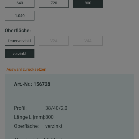
640
720
800
1.040
Oberfläche:
feuerverzinkt
V2A
V4A
verzinkt
Auswahl zurücksetzen
Art.-Nr.: 156728
Profil:
38/40/2,0
Länge L [mm]:
800
Oberfläche:
verzinkt