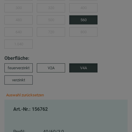
300
320
400
480
500
560
640
720
800
1.040
Oberfläche:
feuerverzinkt
V2A
V4A
verzinkt
Auswahl zurücksetzen
Art.-Nr.: 156762
Profil:
40/60/3,0