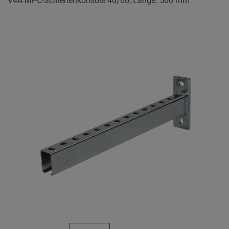
V4A MPC-Schienenkonsole 40/60, Länge: 560 mm