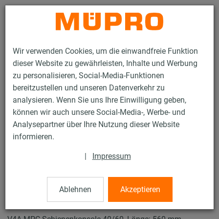
Kontakt
Wir verwenden Cookies, um die einwandfreie Funktion
dieser Website zu gewährleisten, Inhalte und Werbung
zu personalisieren, Social-Media-Funktionen
bereitzustellen und unseren Datenverkehr zu
analysieren. Wenn Sie uns Ihre Einwilligung geben,
Produkte
Befestigungstechnik
Lüftungsbefestigung
können wir auch unsere Social-Media-, Werbe- und
Installationsschienen für die Lüftungsbefestigung
Analysepartner über Ihre Nutzung dieser Website
MPC-Systemschienen (leichter bis mittlerer Lastbereich)
informieren.
MPC-Schienenkonsolen
4 / 63
|
Impressum
Ablehnen
Akzeptieren
MPC-Schienenkonsolen