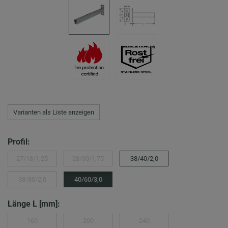
Varianten als Liste anzeigen
Profil:
27/18/1,25
28/30/1,75
38/40/2,0
38/80/2,0
40/60/3,0
Länge L [mm]:
160
200
240