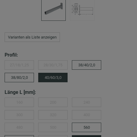
Varianten als Liste anzeigen
Profil:
27/18/1,25
28/30/1,75
38/40/2,0
38/80/2,0
40/60/3,0
Länge L [mm]:
160
200
240
300
320
400
480
500
560