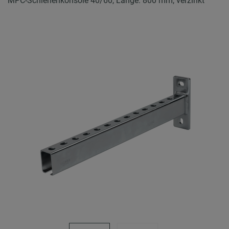
MPC-Schienenkonsole 40/60, Länge: 800 mm, verzinkt