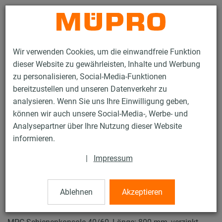
Kontakt
Wir verwenden Cookies, um die einwandfreie Funktion
dieser Website zu gewährleisten, Inhalte und Werbung
zu personalisieren, Social-Media-Funktionen
bereitzustellen und unseren Datenverkehr zu
analysieren. Wenn Sie uns Ihre Einwilligung geben,
Produkte
Befestigungstechnik
Lüftungsbefestigung
können wir auch unsere Social-Media-, Werbe- und
Installationsschienen für die Lüftungsbefestigung
Analysepartner über Ihre Nutzung dieser Website
MPC-Systemschienen (leichter bis mittlerer Lastbereich)
informieren.
MPC-Schienenkonsolen
4 / 63
|
Impressum
Ablehnen
Akzeptieren
MPC-Schienenkonsolen