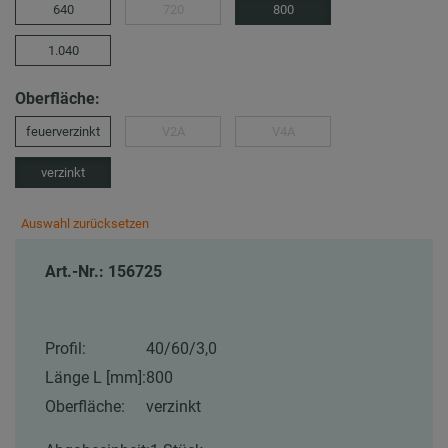
640
720
800
1.040
Oberfläche:
feuerverzinkt
V2A
V4A
verzinkt
Auswahl zurücksetzen
Art.-Nr.: 156725
Profil:
40/60/3,0
Länge L [mm]:
800
Oberfläche:
verzinkt