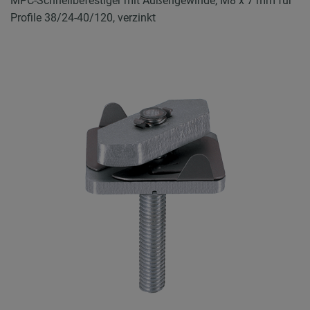
MPC-Schnellbefestiger mit Außengewinde, M8 x 7 mm für
Profile 38/24-40/120, verzinkt