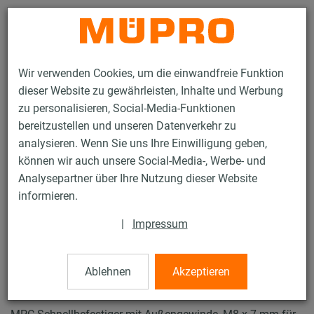
Kontakt
Wir verwenden Cookies, um die einwandfreie Funktion
dieser Website zu gewährleisten, Inhalte und Werbung
zu personalisieren, Social-Media-Funktionen
bereitzustellen und unseren Datenverkehr zu
analysieren. Wenn Sie uns Ihre Einwilligung geben,
Produkte
Befestigungstechnik
Lüftungsbefestigung
können wir auch unsere Social-Media-, Werbe- und
Installationsschienen für die Lüftungsbefestigung
Analysepartner über Ihre Nutzung dieser Website
MPC-Systemschienen (leichter bis mittlerer Lastbereich)
informieren.
MPC-Schnellbefestiger
11 / 63
|
Impressum
Ablehnen
Akzeptieren
MPC-Schnellbefestiger