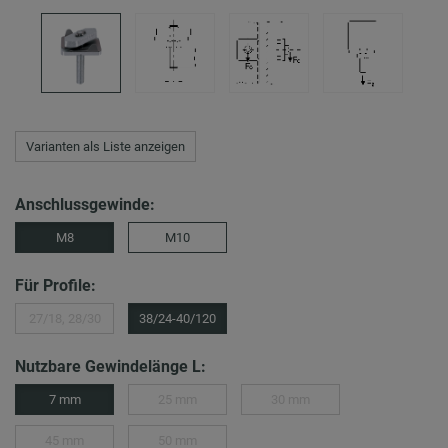
Varianten als Liste anzeigen
Anschlussgewinde:
M8
M10
Für Profile:
27/18, 28/30
38/24-40/120
Nutzbare Gewindelänge L:
7 mm
25 mm
30 mm
45 mm
50 mm