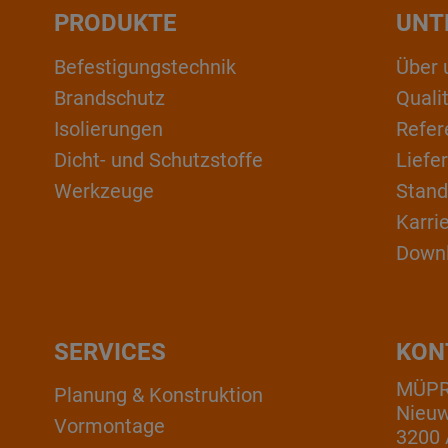
PRODUKTE
UNT
Befestigungstechnik
Über 
Brandschutz
Qual
Isolierungen
Refer
Dicht- und Schutzstoffe
Liefe
Werkzeuge
Stand
Karri
Down
SERVICES
KON
MÜPRO
Planung & Konstruktion
Nieuw
Vormontage
3200 