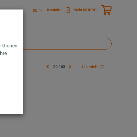
Kontakt
Mein MÜPRO
DE
nktionen
Ihre
26 / 63
Übersicht