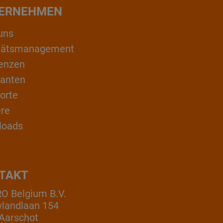
ERNEHMEN
uns
itätsmanagement
enzen
ranten
orte
ere
loads
TAKT
 Belgium B.V.
landlaan 154
Aarschot