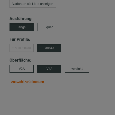
Varianten als Liste anzeigen
Ausführung:
längs
quer
Für Profile:
27/18, 28/30
38/40
Oberfläche:
V2A
V4A
verzinkt
Auswahl zurücksetzen