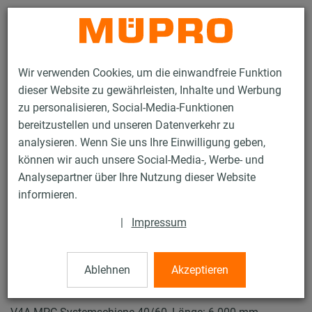
Kontakt
Wir verwenden Cookies, um die einwandfreie Funktion
dieser Website zu gewährleisten, Inhalte und Werbung
zu personalisieren, Social-Media-Funktionen
bereitzustellen und unseren Datenverkehr zu
analysieren. Wenn Sie uns Ihre Einwilligung geben,
Produkte
Befestigungstechnik
Lüftungsbefestigung
können wir auch unsere Social-Media-, Werbe- und
Installationsschienen für die Lüftungsbefestigung
Analysepartner über Ihre Nutzung dieser Website
MPC-Systemschienen (leichter bis mittlerer Lastbereich)
informieren.
MPC-Systemschienen
2 / 63
|
Impressum
Ablehnen
Akzeptieren
MPC-Systemschienen