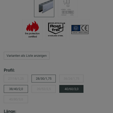
Varianten als Liste anzeigen
Profil:
27/18/1,25
28/30/1,75
38/24/1,75
38/40/2,0
39/52/2,5
40/60/3,0
40/80/3,0
Länge: