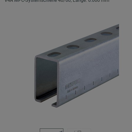
V4A MPC-Systemschiene 40/60, Länge: 6.000 mm