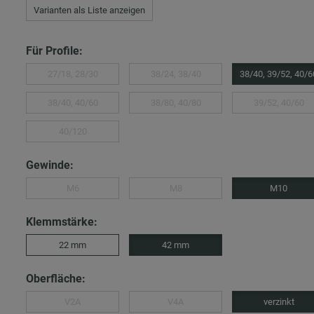
Varianten als Liste anzeigen
Für Profile:
27/18, 28/30
38/24, 38/40
38/40, 39/52, 40/6
38/40, 40/60
38/80, 40/80
39/52, 40/60
40/120
Gewinde:
M6
M8
M10
Klemmstärke:
22 mm
42 mm
Oberfläche:
V2A
V4A
verzinkt