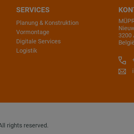
SERVICES
KON
MÜPRO
Planung & Konstruktion
Nieuw
Vormontage
3200 
Digitale Services
Belgi
Logistik
+
l rights reserved.