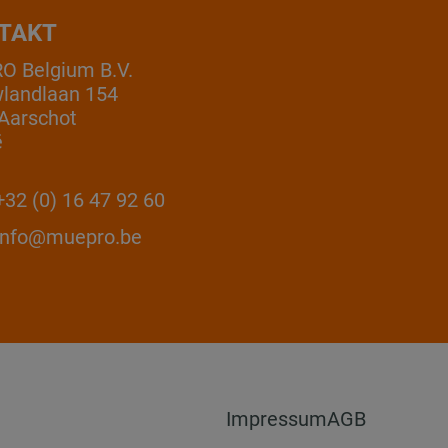
TAKT
 Belgium B.V.
landlaan 154
Aarschot
ë
32 (0) 16 47 92 60
info@muepro.be
Impressum
AGB