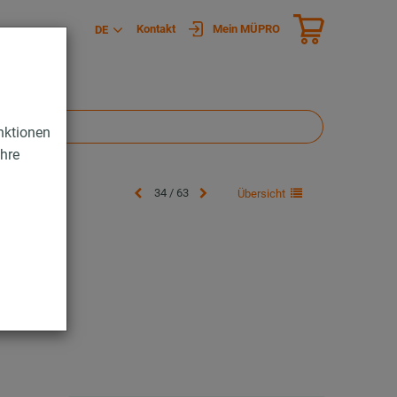
Kontakt
Mein MÜPRO
DE
nktionen
Ihre
34 / 63
Übersicht