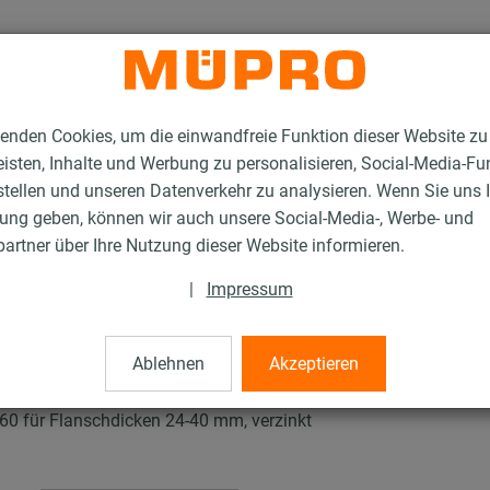
enden Cookies, um die einwandfreie Funktion dieser Website zu
isten, Inhalte und Werbung zu personalisieren, Social-Media-Fu
stellen und unseren Datenverkehr zu analysieren. Wenn Sie uns 
gung geben, können wir auch unsere Social-Media-, Werbe- und
tallationsschienen für die Lüftungsbefestigung
artner über Ihre Nutzung dieser Website informieren.
MPC-Trägerkrallen
|
Impressum
n
Ablehnen
Akzeptieren
/60 für Flanschdicken 24-40 mm, verzinkt