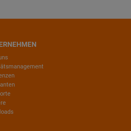
ERNEHMEN
uns
itätsmanagement
enzen
ranten
orte
ere
loads