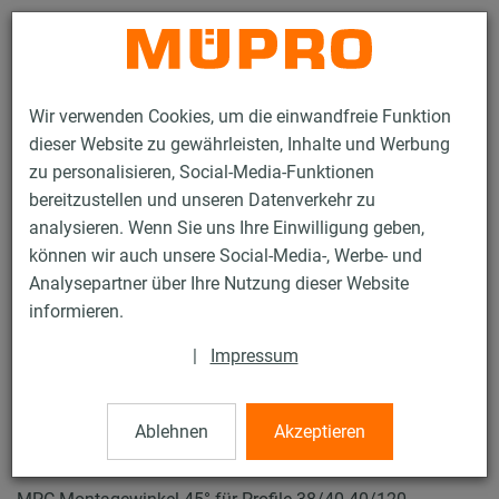
Kontakt
Wir verwenden Cookies, um die einwandfreie Funktion
dieser Website zu gewährleisten, Inhalte und Werbung
zu personalisieren, Social-Media-Funktionen
bereitzustellen und unseren Datenverkehr zu
analysieren. Wenn Sie uns Ihre Einwilligung geben,
Produkte
Befestigungstechnik
Lüftungsbefestigung
können wir auch unsere Social-Media-, Werbe- und
Installationsschienen für die Lüftungsbefestigung
Analysepartner über Ihre Nutzung dieser Website
MPC-Systemschienen (leichter bis mittlerer Lastbereich)
informieren.
Montagewinkel
61 / 63
|
Impressum
Ablehnen
Akzeptieren
Montagewinkel