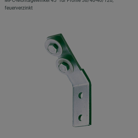
MPC-Montagewinkel 45° für Profile 38/40-40/120,
feuerverzinkt