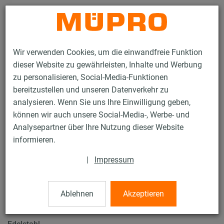
Kontakt
Wir verwenden Cookies, um die einwandfreie Funktion
dieser Website zu gewährleisten, Inhalte und Werbung
zu personalisieren, Social-Media-Funktionen
bereitzustellen und unseren Datenverkehr zu
analysieren. Wenn Sie uns Ihre Einwilligung geben,
Produkte
Befestigungstechnik
Lüftungsbefestigung
können wir auch unsere Social-Media-, Werbe- und
Installationsschienen für die Lüftungsbefestigung
Analysepartner über Ihre Nutzung dieser Website
MPC-Systemschienen (leichter bis mittlerer Lastbereich)
informieren.
Stützwinkel
5 / 63
|
Impressum
Ablehnen
Akzeptieren
Stützwinkel