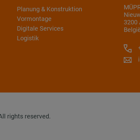
MÜPRO
Planung & Konstruktion
Nieuw
Vormontage
3200 
Digitale Services
Belgi
Logistik
+
l rights reserved.