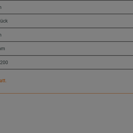
m
tück
m
mm
2200
att.