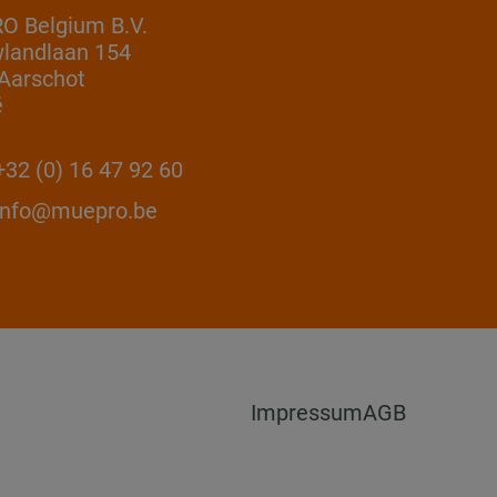
 Belgium B.V.
landlaan 154
Aarschot
ë
32 (0) 16 47 92 60
info@muepro.be
Impressum
AGB