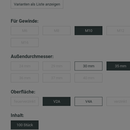
Varianten als Liste anzeigen
Für Gewinde:
M6
M8
M10
M12
M16
Außendurchmesser:
24 mm
29 mm
30 mm
35 mm
36 mm
37 mm
40 mm
Oberfläche:
feuerverzinkt
V2A
V4A
verzinkt
Inhalt:
100 Stück