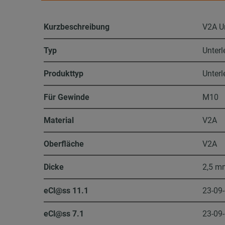
Kurzbeschreibung
V2A Un
Typ
Unter
Produkttyp
Unter
Für Gewinde
M10
Material
V2A
Oberfläche
V2A
Dicke
2,5 m
eCl@ss 11.1
23-09
eCl@ss 7.1
23-09