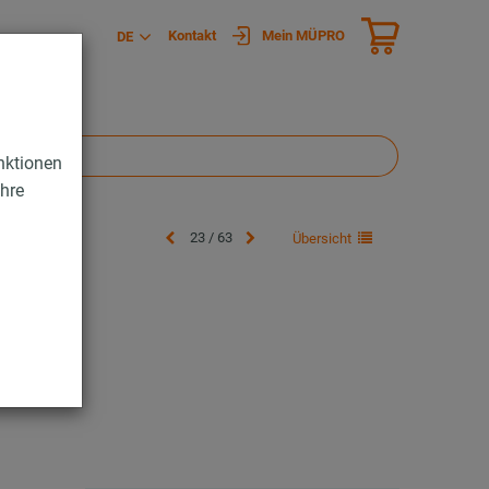
Kontakt
Mein MÜPRO
DE
nktionen
Ihre
23 / 63
Übersicht