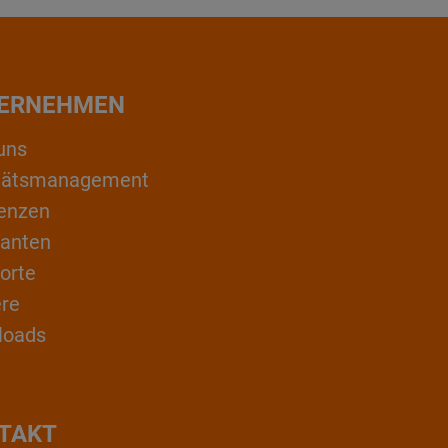
ERNEHMEN
uns
itätsmanagement
enzen
ranten
orte
ere
loads
TAKT