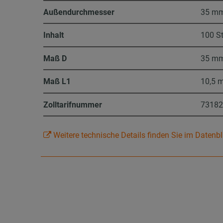
Außendurchmesser
35 m
Inhalt
100 S
Maß D
35 m
Maß L1
10,5 
Zolltarifnummer
7318
Weitere technische Details finden Sie im Datenbl