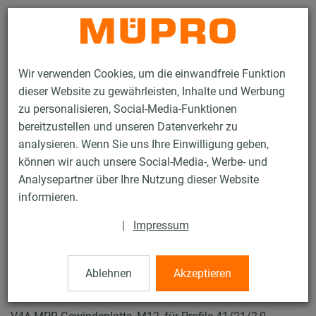
Kontakt
Wir verwenden Cookies, um die einwandfreie Funktion
dieser Website zu gewährleisten, Inhalte und Werbung
zu personalisieren, Social-Media-Funktionen
bereitzustellen und unseren Datenverkehr zu
analysieren. Wenn Sie uns Ihre Einwilligung geben,
Produkte
Befestigungstechnik
Lüftungsbefestigung
können wir auch unsere Social-Media-, Werbe- und
Installationsschienen für die Lüftungsbefestigung
Analysepartner über Ihre Nutzung dieser Website
MPR-Systemschienen (leichter bis mittlerer Lastbereich)
informieren.
MPR-Gewindeplatten
9 / 70
|
Impressum
Ablehnen
Akzeptieren
MPR-Gewindeplatten