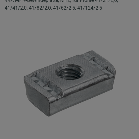
V4A MPR-Gewindeplatte, M12, für Profile 41/21/2,0,
41/41/2,0, 41/82/2,0, 41/62/2,5, 41/124/2,5