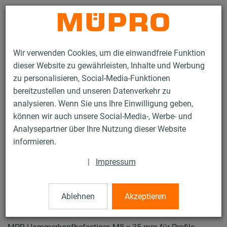
Kontakt
Wir verwenden Cookies, um die einwandfreie Funktion
dieser Website zu gewährleisten, Inhalte und Werbung
zu personalisieren, Social-Media-Funktionen
bereitzustellen und unseren Datenverkehr zu
analysieren. Wenn Sie uns Ihre Einwilligung geben,
Produkte
Befestigungstechnik
Lüftungsbefestigung
können wir auch unsere Social-Media-, Werbe- und
Installationsschienen für die Lüftungsbefestigung
Analysepartner über Ihre Nutzung dieser Website
MPR-Systemschienen (leichter bis mittlerer Lastbereich)
informieren.
MPR-Hammerkopfbefestiger
8 / 70
|
Impressum
Ablehnen
Akzeptieren
MPR-Hammerkopfbefestiger