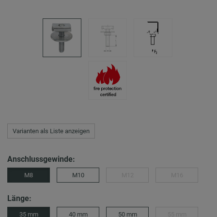
Varianten als Liste anzeigen
Anschlussgewinde:
M8
M10
M12
M16
Länge:
35 mm
40 mm
50 mm
55 mm