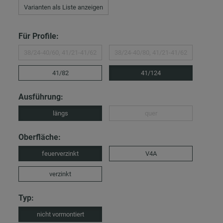
Varianten als Liste anzeigen
Für Profile:
38/24-40/60, 41/21-41/62
38/24-40/80, 41/21-41/62
41/82
41/124
Ausführung:
längs
quer
Oberfläche:
feuerverzinkt
V4A
verzinkt
Typ:
nicht vormontiert