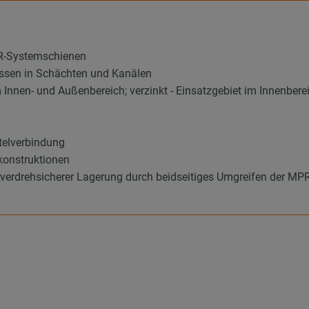
PR-Systemschienen
nissen in Schächten und Kanälen
m Innen- und Außenbereich; verzinkt - Einsatzgebiet im Innenbere
telverbindung
konstruktionen
 verdrehsicherer Lagerung durch beidseitiges Umgreifen der M