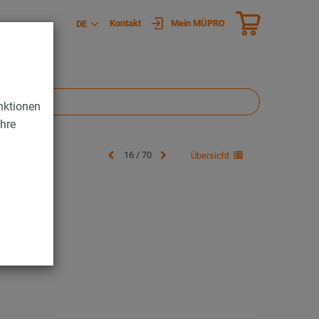
Kontakt
Mein MÜPRO
DE
nktionen
Ihre
16 / 70
Übersicht