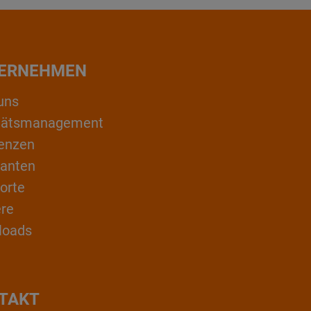
ERNEHMEN
uns
itätsmanagement
enzen
ranten
orte
ere
loads
TAKT