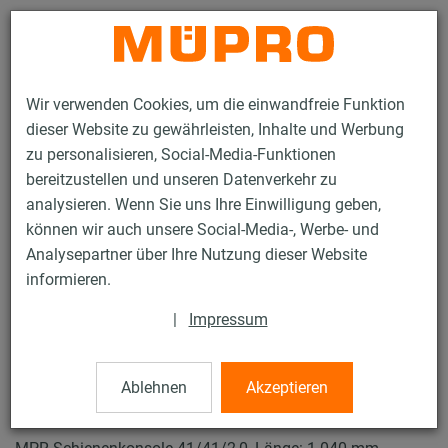
Kontakt
Wir verwenden Cookies, um die einwandfreie Funktion
dieser Website zu gewährleisten, Inhalte und Werbung
zu personalisieren, Social-Media-Funktionen
bereitzustellen und unseren Datenverkehr zu
analysieren. Wenn Sie uns Ihre Einwilligung geben,
Produkte
Befestigungstechnik
Lüftungsbefestigung
können wir auch unsere Social-Media-, Werbe- und
Installationsschienen für die Lüftungsbefestigung
Analysepartner über Ihre Nutzung dieser Website
MPR-Systemschienen (leichter bis mittlerer Lastbereich)
informieren.
MPR-Schienenkonsolen
5 / 70
|
Impressum
Ablehnen
Akzeptieren
MPR-Schienenkonsolen