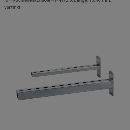
MPR-Schienenkonsole 41/41/2,0, Länge: 1.040 mm,
verzinkt