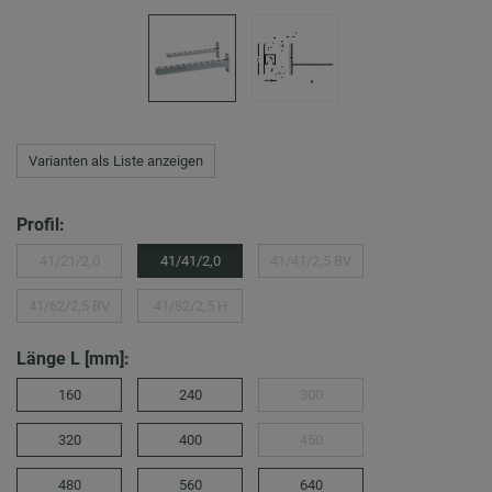
Varianten als Liste anzeigen
Profil:
41/21/2,0
41/41/2,0
41/41/2,5 BV
41/62/2,5 BV
41/82/2,5 H
Länge L [mm]:
160
240
300
320
400
450
480
560
640