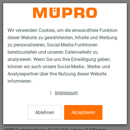
Kontakt
Wir verwenden Cookies, um die einwandfreie Funktion
dieser Website zu gewährleisten, Inhalte und Werbung
zu personalisieren, Social-Media-Funktionen
bereitzustellen und unseren Datenverkehr zu
analysieren. Wenn Sie uns Ihre Einwilligung geben,
Produkte
Befestigungstechnik
Lüftungsbefestigung
können wir auch unsere Social-Media-, Werbe- und
Installationsschienen für die Lüftungsbefestigung
Analysepartner über Ihre Nutzung dieser Website
MPR-Systemschienen (leichter bis mittlerer Lastbereich)
informieren.
MPR-Systemschienen
3 / 70
|
Impressum
Ablehnen
Akzeptieren
MPR-Systemschienen