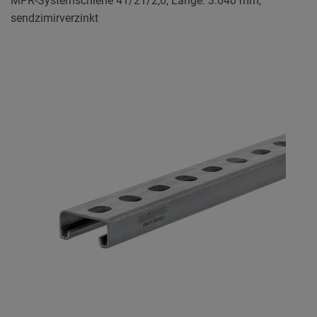
MPR-Systemschiene 41/21/2,0, Länge: 3.040 mm,
sendzimirverzinkt