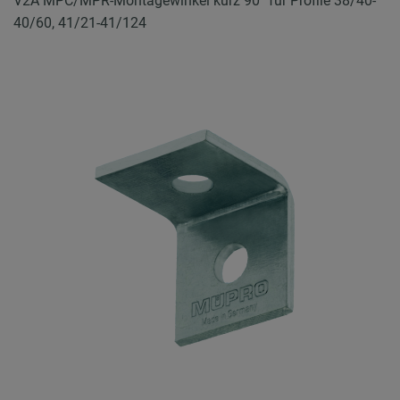
V2A MPC/MPR-Montagewinkel kurz 90° für Profile 38/40-
40/60, 41/21-41/124