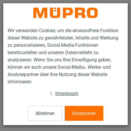
Kontakt
Wir verwenden Cookies, um die einwandfreie Funktion
dieser Website zu gewährleisten, Inhalte und Werbung
zu personalisieren, Social-Media-Funktionen
bereitzustellen und unseren Datenverkehr zu
analysieren. Wenn Sie uns Ihre Einwilligung geben,
Produkte
Befestigungstechnik
Montageteile
Bohrschrauben
können wir auch unsere Social-Media-, Werbe- und
Analysepartner über Ihre Nutzung dieser Website
11 / 77
informieren.
|
Impressum
Bohrschrauben
Ablehnen
Akzeptieren
V2A Bohrschraube, Form K, mit Dichtung, 4,8 x 20 mm, mit
europäisch technischer Bewertung ETA-11/0174