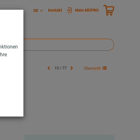
Kontakt
Mein MÜPRO
DE
nktionen
Ihre
15 / 77
Übersicht