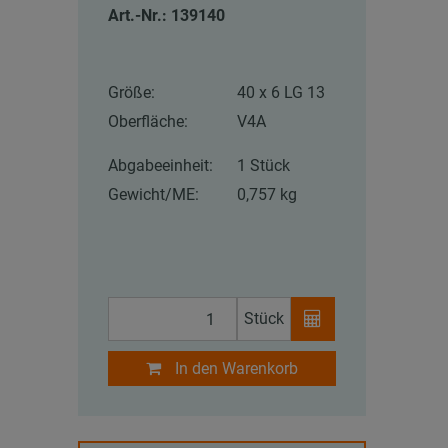
Art.-Nr.: 139140
Größe:
40 x 6 LG 13
Oberfläche:
V4A
Abgabeeinheit:
1 Stück
Gewicht/ME:
0,757 kg
Stück
In den Warenkorb