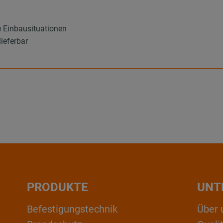
e Einbausituationen
ieferbar
PRODUKTE
UNT
Befestigungstechnik
Über 