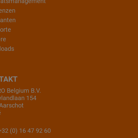
itätsmanagement
enzen
ranten
orte
ere
loads
TAKT
 Belgium B.V.
landlaan 154
Aarschot
ë
32 (0) 16 47 92 60