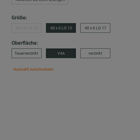
Größe:
40 x 4 LG 13
40 x 6 LG 13
40 x 6 LG 17
Oberfläche:
feuerverzinkt
V4A
verzinkt
Auswahl zurücksetzen