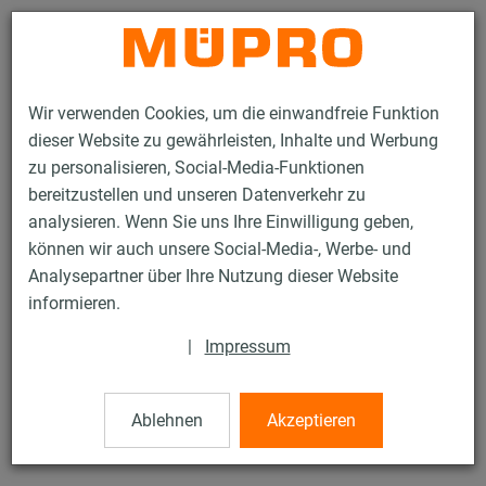
Kontakt
Wir verwenden Cookies, um die einwandfreie Funktion
dieser Website zu gewährleisten, Inhalte und Werbung
zu personalisieren, Social-Media-Funktionen
bereitzustellen und unseren Datenverkehr zu
analysieren. Wenn Sie uns Ihre Einwilligung geben,
Produkte
Befestigungstechnik
Montageteile
können wir auch unsere Social-Media-, Werbe- und
Grundplatte mit Kombimutter
Analysepartner über Ihre Nutzung dieser Website
23 / 77
informieren.
|
Impressum
Grundplatte mit Kombimutter
Ablehnen
Akzeptieren
Grundplatte Größe 1, M8/M10, verzinkt