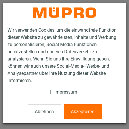
Kontakt
Wir verwenden Cookies, um die einwandfreie Funktion
dieser Website zu gewährleisten, Inhalte und Werbung
zu personalisieren, Social-Media-Funktionen
bereitzustellen und unseren Datenverkehr zu
analysieren. Wenn Sie uns Ihre Einwilligung geben,
Produkte
Befestigungstechnik
Montageteile
Stockschrauben
können wir auch unsere Social-Media-, Werbe- und
Analysepartner über Ihre Nutzung dieser Website
56 / 77
informieren.
|
Impressum
Stockschrauben
Ablehnen
Akzeptieren
Stockschraube, M10 x 200 mm, verzinkt