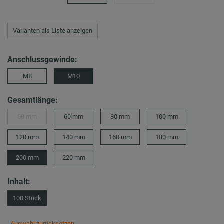
Varianten als Liste anzeigen
Anschlussgewinde:
M8
M10
Gesamtlänge:
50 mm
60 mm
80 mm
100 mm
120 mm
140 mm
160 mm
180 mm
200 mm
220 mm
Inhalt:
100 Stück
Auswahl zurücksetzen