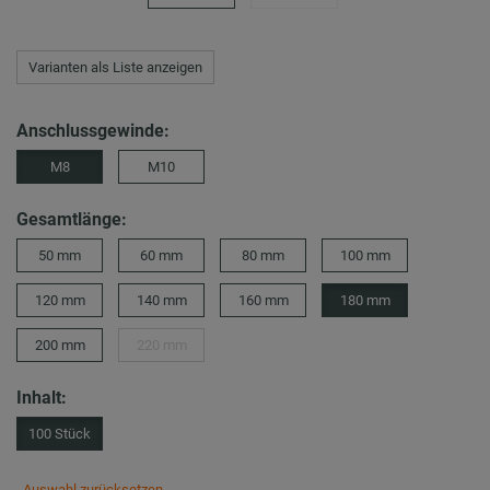
Varianten als Liste anzeigen
Anschlussgewinde:
M8
M10
Gesamtlänge:
50 mm
60 mm
80 mm
100 mm
120 mm
140 mm
160 mm
180 mm
200 mm
220 mm
Inhalt:
100 Stück
Auswahl zurücksetzen