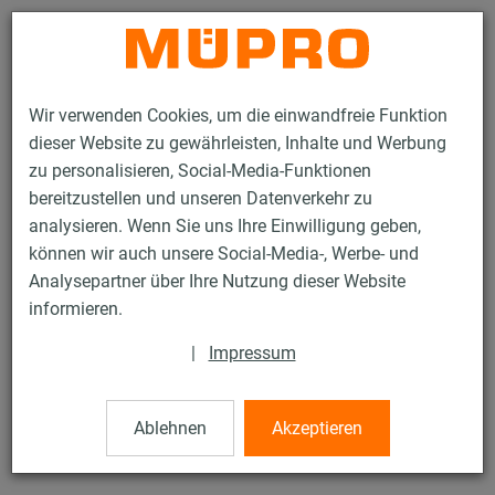
Kontakt
Wir verwenden Cookies, um die einwandfreie Funktion
dieser Website zu gewährleisten, Inhalte und Werbung
zu personalisieren, Social-Media-Funktionen
bereitzustellen und unseren Datenverkehr zu
analysieren. Wenn Sie uns Ihre Einwilligung geben,
Produkte
Befestigungstechnik
Montageteile
Stockschrauben
können wir auch unsere Social-Media-, Werbe- und
Analysepartner über Ihre Nutzung dieser Website
56 / 77
informieren.
|
Impressum
Stockschrauben
Ablehnen
Akzeptieren
Stockschraube, M8 x 180 mm, verzinkt