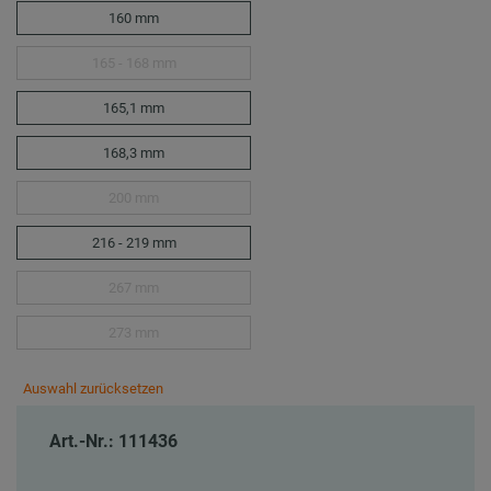
160 mm
165 - 168 mm
165,1 mm
168,3 mm
200 mm
216 - 219 mm
267 mm
273 mm
Auswahl zurücksetzen
Art.-Nr.: 111436