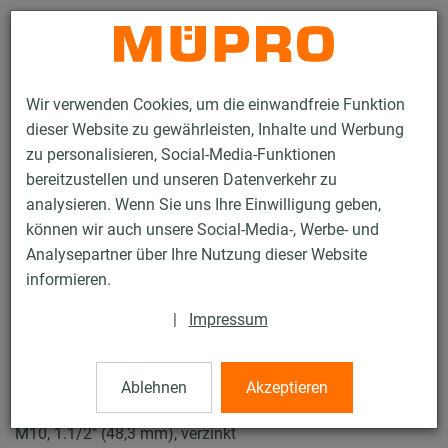
Kontakt
Wir verwenden Cookies, um die einwandfreie Funktion
dieser Website zu gewährleisten, Inhalte und Werbung
zu personalisieren, Social-Media-Funktionen
bereitzustellen und unseren Datenverkehr zu
analysieren. Wenn Sie uns Ihre Einwilligung geben,
Produkte
Befestigungstechnik
Rohrschellen
können wir auch unsere Social-Media-, Werbe- und
ISO-Schellen Typ H, M, T
Analysepartner über Ihre Nutzung dieser Website
31 / 50
informieren.
|
Impressum
ISO-Schellen Typ H, M, T
Ablehnen
Akzeptieren
Iso-Schelle DÄMMGULAST® gelb, Typ M, Iso 15,5-25 mm,
M10, 1.1/2" (48,3 mm), verzinkt