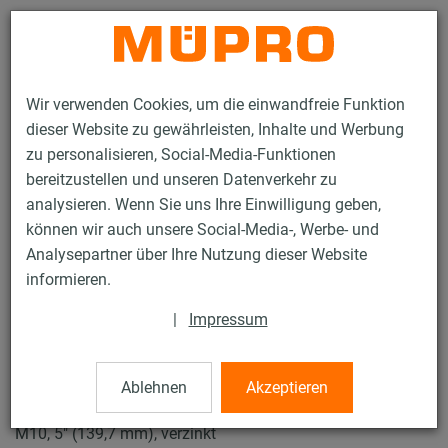
Kontakt
Wir verwenden Cookies, um die einwandfreie Funktion
dieser Website zu gewährleisten, Inhalte und Werbung
zu personalisieren, Social-Media-Funktionen
bereitzustellen und unseren Datenverkehr zu
analysieren. Wenn Sie uns Ihre Einwilligung geben,
Produkte
Befestigungstechnik
Rohrschellen
können wir auch unsere Social-Media-, Werbe- und
ISO-Schellen Typ H, M, T
Analysepartner über Ihre Nutzung dieser Website
31 / 50
informieren.
|
Impressum
ISO-Schellen Typ H, M, T
Ablehnen
Akzeptieren
Iso-Schelle DÄMMGULAST® gelb, Typ T, Iso 32-45 mm,
M10, 5" (139,7 mm), verzinkt