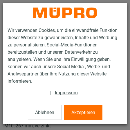
Kontakt
Wir verwenden Cookies, um die einwandfreie Funktion
dieser Website zu gewährleisten, Inhalte und Werbung
zu personalisieren, Social-Media-Funktionen
bereitzustellen und unseren Datenverkehr zu
analysieren. Wenn Sie uns Ihre Einwilligung geben,
Produkte
Befestigungstechnik
Rohrschellen
können wir auch unsere Social-Media-, Werbe- und
ISO-Schellen Typ H, M, T
Analysepartner über Ihre Nutzung dieser Website
31 / 50
informieren.
|
Impressum
ISO-Schellen Typ H, M, T
Ablehnen
Akzeptieren
Iso-Schelle DÄMMGULAST® gelb, Typ T, Iso 32-45 mm,
M10, 267 mm, verzinkt