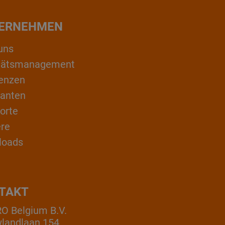
ERNEHMEN
uns
itätsmanagement
enzen
ranten
orte
ere
loads
TAKT
 Belgium B.V.
landlaan 154