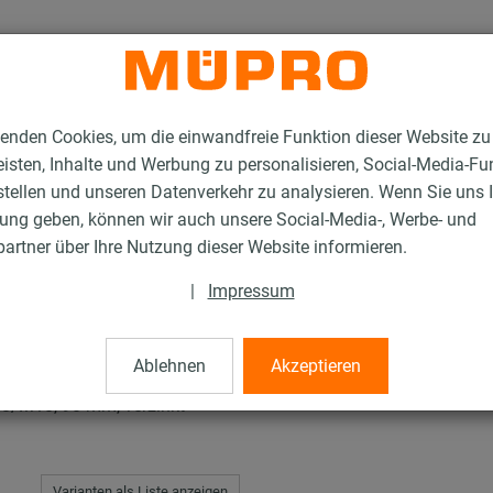
enden Cookies, um die einwandfreie Funktion dieser Website zu
isten, Inhalte und Werbung zu personalisieren, Social-Media-Fu
stellen und unseren Datenverkehr zu analysieren. Wenn Sie uns 
gung geben, können wir auch unsere Social-Media-, Werbe- und
hellen Typ C
artner über Ihre Nutzung dieser Website informieren.
|
Impressum
Typ C
Ablehnen
Akzeptieren
/M10, 90 mm, verzinkt
Varianten als Liste anzeigen