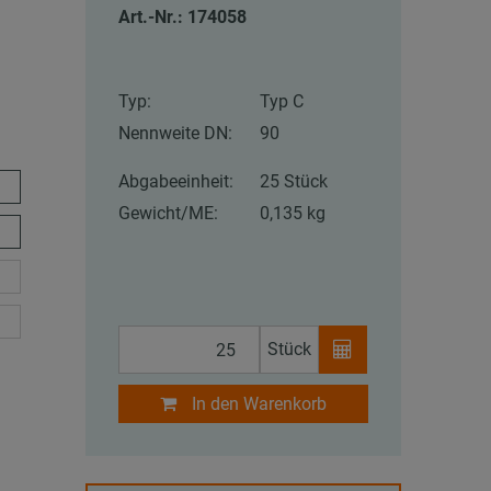
Art.-Nr.: 174058
Typ:
Typ C
Nennweite DN:
90
Abgabeeinheit:
25 Stück
Gewicht/ME:
0,135 kg
Stück
In den Warenkorb