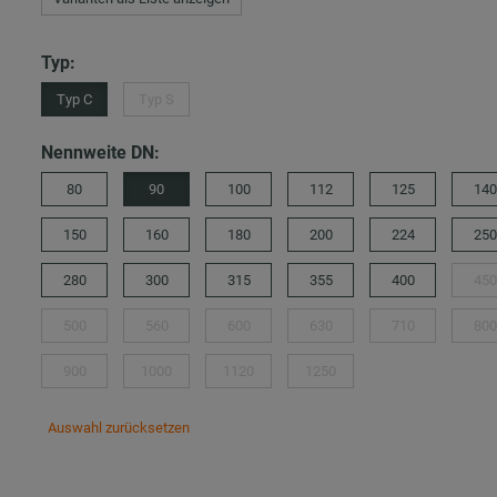
Typ:
Typ C
Typ S
Nennweite DN:
80
90
100
112
125
140
150
160
180
200
224
250
280
300
315
355
400
450
500
560
600
630
710
800
900
1000
1120
1250
Auswahl zurücksetzen