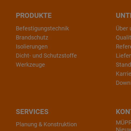
PRODUKTE
UNT
Befestigungstechnik
Über 
Brandschutz
Qual
Isolierungen
Refer
Dicht- und Schutzstoffe
Liefe
Werkzeuge
Stand
Karri
Down
SERVICES
KON
MÜPRO
Planung & Konstruktion
Nieuw