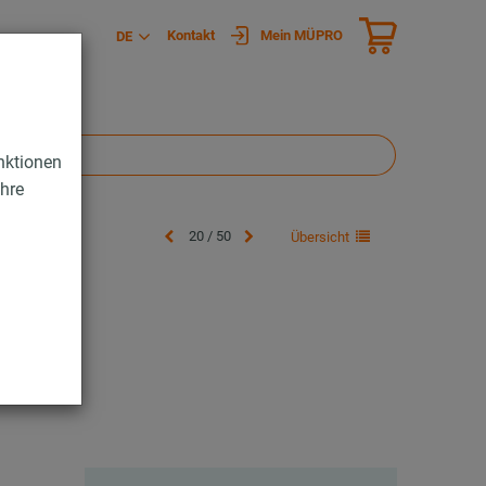
Kontakt
Mein MÜPRO
DE
nktionen
Ihre
20 / 50
Übersicht