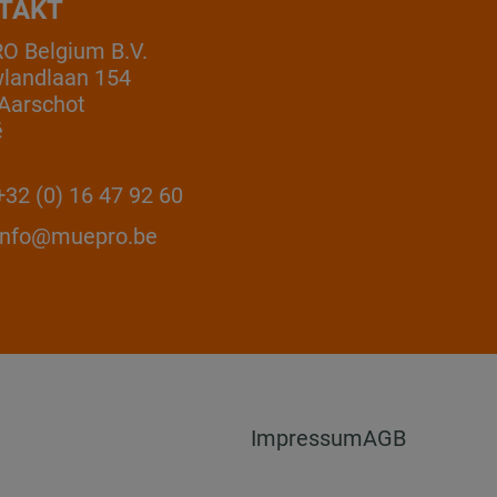
TAKT
 Belgium B.V.
landlaan 154
Aarschot
ë
32 (0) 16 47 92 60
info@muepro.be
Impressum
AGB