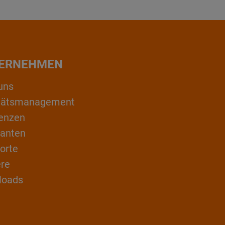
ERNEHMEN
uns
itätsmanagement
enzen
ranten
orte
ere
loads