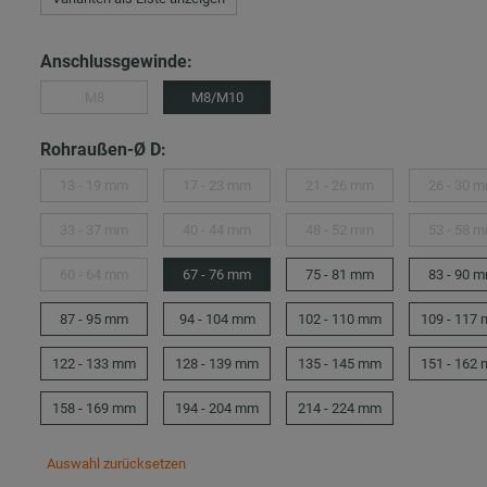
Anschlussgewinde:
M8
M8/M10
Rohraußen-Ø D:
13 - 19 mm
17 - 23 mm
21 - 26 mm
26 - 30 
33 - 37 mm
40 - 44 mm
48 - 52 mm
53 - 58 
60 - 64 mm
67 - 76 mm
75 - 81 mm
83 - 90 
87 - 95 mm
94 - 104 mm
102 - 110 mm
109 - 117
122 - 133 mm
128 - 139 mm
135 - 145 mm
151 - 162
158 - 169 mm
194 - 204 mm
214 - 224 mm
Auswahl zurücksetzen