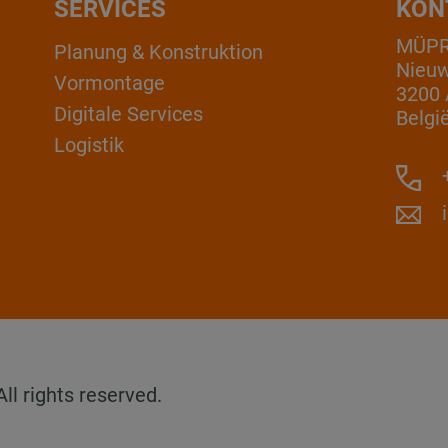
SERVICES
KON
MÜPRO
Planung & Konstruktion
Nieuw
Vormontage
3200 
Digitale Services
Belgi
Logistik
+
l rights reserved.