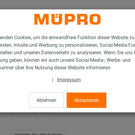
enden Cookies, um die einwandfreie Funktion dieser Website zu
isten, Inhalte und Werbung zu personalisieren, Social-Media-Fu
stellen und unseren Datenverkehr zu analysieren. Wenn Sie uns 
gung geben, können wir auch unsere Social-Media-, Werbe- und
en mit Schalldämmung
EURO-QUICK® Typ EXP
artner über Ihre Nutzung dieser Website informieren.
|
Impressum
p EXP
Ablehnen
Akzeptieren
m (67-76 mm), verzinkt
Varianten als Liste anzeigen