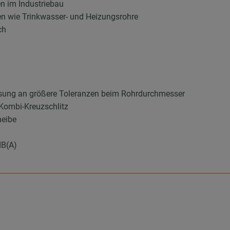
en im Industriebau
en wie Trinkwasser- und Heizungsrohre
ch
sung an größere Toleranzen beim Rohrdurchmesser
Kombi-Kreuzschlitz
heibe
dB(A)