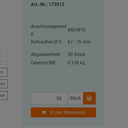
Art.-Nr.: 172012
Anschlussgewind
M8/M10
e:
Rohraußen-Ø D:
67 - 76 mm
mm
Abgabeeinheit:
50 Stück
mm
Gewicht/ME:
0,138 kg
mm
 mm
 mm
Stück
In den Warenkorb