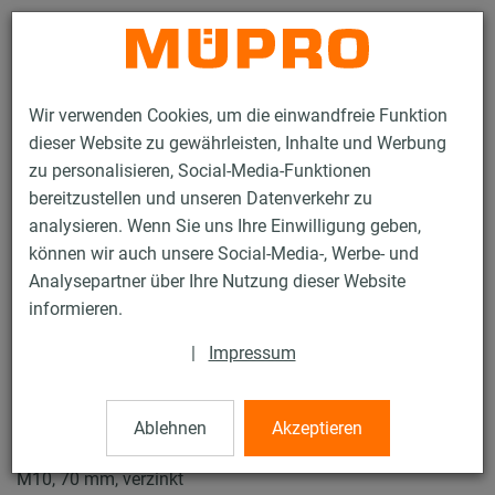
Kontakt
Wir verwenden Cookies, um die einwandfreie Funktion
dieser Website zu gewährleisten, Inhalte und Werbung
zu personalisieren, Social-Media-Funktionen
bereitzustellen und unseren Datenverkehr zu
analysieren. Wenn Sie uns Ihre Einwilligung geben,
Produkte
Befestigungstechnik
Schallschutz
können wir auch unsere Social-Media-, Werbe- und
Rohrschellen mit Schalldämmung
ISO-Schellen Typ H, M, T
Analysepartner über Ihre Nutzung dieser Website
27 / 27
informieren.
|
Impressum
ISO-Schellen Typ H, M, T
Ablehnen
Akzeptieren
Iso-Schelle DÄMMGULAST® gelb, Typ H, Iso 9,5-16 mm,
M10, 70 mm, verzinkt