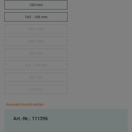
160 mm
165 - 168 mm
165,1 mm
168,3 mm
200 mm
216 - 219 mm
267 mm
273 mm
Auswahl zurücksetzen
Art.-Nr.: 111396