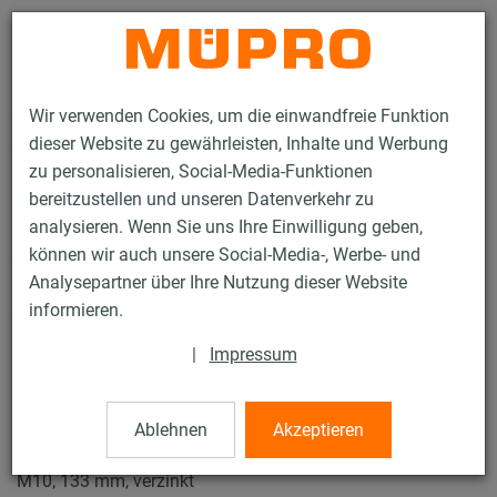
Kontakt
Wir verwenden Cookies, um die einwandfreie Funktion
dieser Website zu gewährleisten, Inhalte und Werbung
zu personalisieren, Social-Media-Funktionen
bereitzustellen und unseren Datenverkehr zu
analysieren. Wenn Sie uns Ihre Einwilligung geben,
Produkte
Befestigungstechnik
Schallschutz
können wir auch unsere Social-Media-, Werbe- und
Rohrschellen mit Schalldämmung
ISO-Schellen Typ H, M, T
Analysepartner über Ihre Nutzung dieser Website
27 / 27
informieren.
|
Impressum
ISO-Schellen Typ H, M, T
Ablehnen
Akzeptieren
Iso-Schelle DÄMMGULAST® gelb, Typ M, Iso 15,5-25 mm,
M10, 133 mm, verzinkt