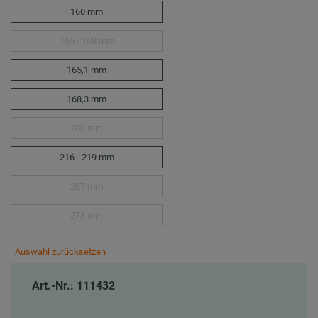
160 mm
165 - 168 mm
165,1 mm
168,3 mm
200 mm
216 - 219 mm
267 mm
273 mm
Auswahl zurücksetzen
Art.-Nr.: 111432