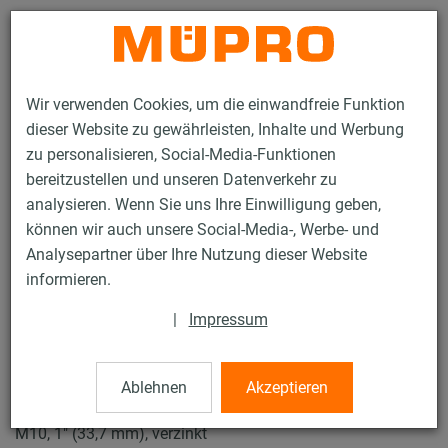
Kontakt
Wir verwenden Cookies, um die einwandfreie Funktion
dieser Website zu gewährleisten, Inhalte und Werbung
zu personalisieren, Social-Media-Funktionen
bereitzustellen und unseren Datenverkehr zu
analysieren. Wenn Sie uns Ihre Einwilligung geben,
Produkte
Befestigungstechnik
Schallschutz
können wir auch unsere Social-Media-, Werbe- und
Rohrschellen mit Schalldämmung
ISO-Schellen Typ H, M, T
Analysepartner über Ihre Nutzung dieser Website
27 / 27
informieren.
|
Impressum
ISO-Schellen Typ H, M, T
Ablehnen
Akzeptieren
Iso-Schelle DÄMMGULAST® gelb, Typ M, Iso 15,5-25 mm,
M10, 1" (33,7 mm), verzinkt