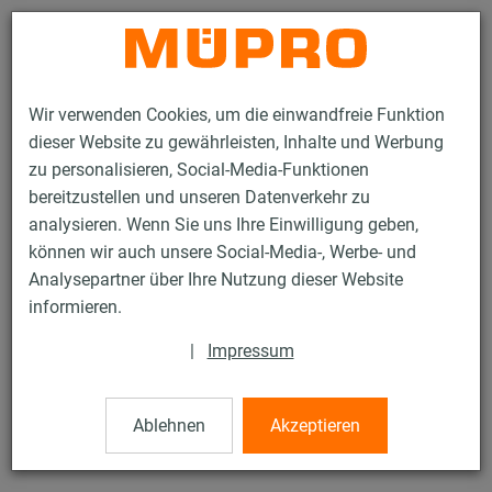
Kontakt
Wir verwenden Cookies, um die einwandfreie Funktion
dieser Website zu gewährleisten, Inhalte und Werbung
zu personalisieren, Social-Media-Funktionen
bereitzustellen und unseren Datenverkehr zu
analysieren. Wenn Sie uns Ihre Einwilligung geben,
Produkte
Befestigungstechnik
Schallschutz
können wir auch unsere Social-Media-, Werbe- und
Rohrschellen mit Schalldämmung
OPTIMAL Junior® Easy
Analysepartner über Ihre Nutzung dieser Website
4 / 27
informieren.
|
Impressum
OPTIMAL Junior® Easy
Ablehnen
Akzeptieren
mit DÄMMGULAST®, verzinkt