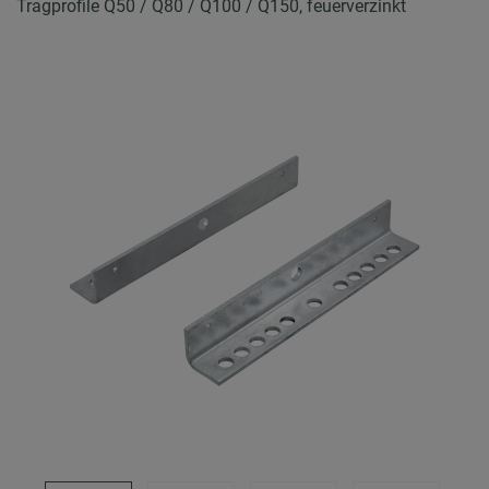
Tragprofile Q50 / Q80 / Q100 / Q150, feuerverzinkt