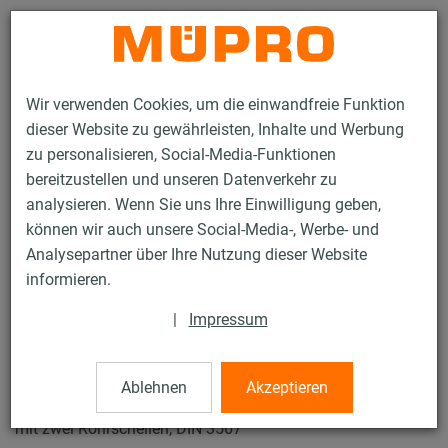
Kontakt
Wir verwenden Cookies, um die einwandfreie Funktion
dieser Website zu gewährleisten, Inhalte und Werbung
zu personalisieren, Social-Media-Funktionen
bereitzustellen und unseren Datenverkehr zu
analysieren. Wenn Sie uns Ihre Einwilligung geben,
Produkte
Befestigungstechnik
Schwerlast­befestigung
können wir auch unsere Social-Media-, Werbe- und
Rohrschlitten und Zubehör für die Schwerlastbefestigung
Analysepartner über Ihre Nutzung dieser Website
Rohrschlitten Typ LP-2
informieren.
5 / 23
|
Impressum
Rohrschlitten Typ LP-2
Ablehnen
Akzeptieren
mit zwei Rohrschellen, DIN 3567