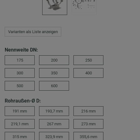
Varianten als Liste anzeigen
Nennweite DN:
175
200
250
300
350
400
500
600
Rohraußen-Ø D:
191 mm
193,7 mm
216 mm
219,1 mm
267 mm
273 mm
315 mm
323,9 mm
355,6 mm