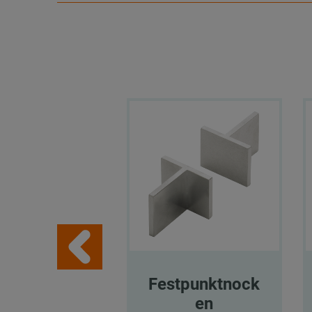
Festpunktnock
en