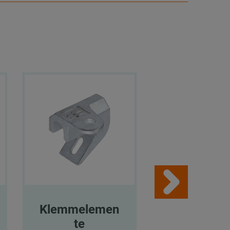
Klemmelemen
Klemmele
te
te