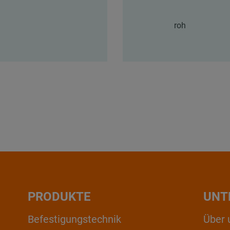
roh
PRODUKTE
UNT
Befestigungstechnik
Über 