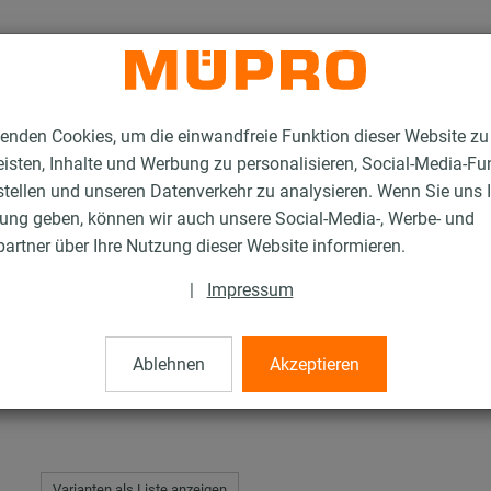
enden Cookies, um die einwandfreie Funktion dieser Website zu
isten, Inhalte und Werbung zu personalisieren, Social-Media-Fu
stellen und unseren Datenverkehr zu analysieren. Wenn Sie uns 
gung geben, können wir auch unsere Social-Media-, Werbe- und
Rohrschlitten und Zubehör für die Schwerlastbefestigung
Rohrschlitten Typ 
artner über Ihre Nutzung dieser Website informieren.
|
Impressum
 TF-2
Ablehnen
Akzeptieren
Varianten als Liste anzeigen