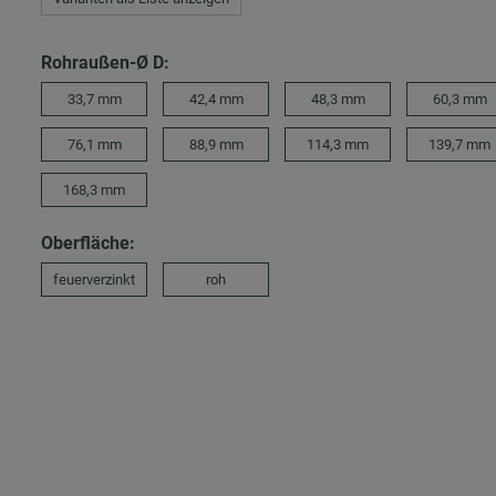
Rohraußen-Ø D:
33,7 mm
42,4 mm
48,3 mm
60,3 mm
76,1 mm
88,9 mm
114,3 mm
139,7 mm
168,3 mm
Oberfläche:
feuerverzinkt
roh