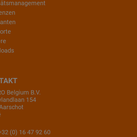
itätsmanagement
enzen
ranten
orte
ere
loads
TAKT
 Belgium B.V.
landlaan 154
Aarschot
ë
32 (0) 16 47 92 60