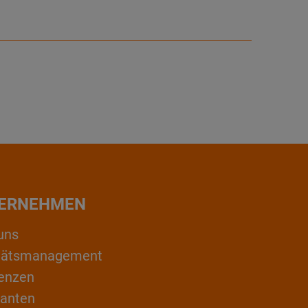
ERNEHMEN
uns
itätsmanagement
enzen
ranten