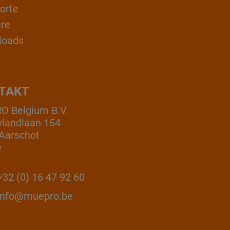
orte
ere
loads
TAKT
 Belgium B.V.
landlaan 154
Aarschot
ë
32 (0) 16 47 92 60
info@muepro.be