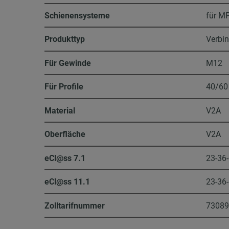
Schienensysteme
für MP
Produkttyp
Verbin
Für Gewinde
M12
Für Profile
40/60
Material
V2A
Oberfläche
V2A
eCl@ss 7.1
23-36
eCl@ss 11.1
23-36
Zolltarifnummer
7308