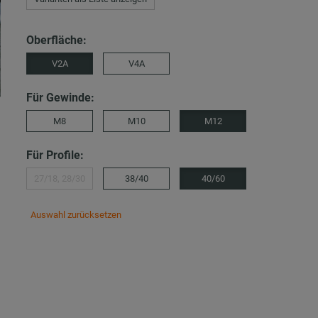
Oberfläche:
V2A
V4A
Für Gewinde:
M8
M10
M12
Für Profile:
27/18, 28/30
38/40
40/60
Auswahl zurücksetzen