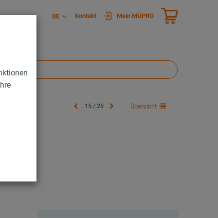
Kontakt
Mein MÜPRO
DE
nktionen
Ihre
15 / 28
Übersicht