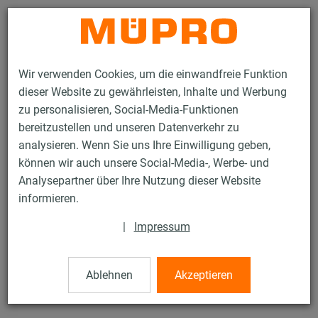
Kontakt
Wir verwenden Cookies, um die einwandfreie Funktion
dieser Website zu gewährleisten, Inhalte und Werbung
zu personalisieren, Social-Media-Funktionen
bereitzustellen und unseren Datenverkehr zu
analysieren. Wenn Sie uns Ihre Einwilligung geben,
Produkte
Brandschutz
Brandgeprüfte Befestigungen
können wir auch unsere Social-Media-, Werbe- und
Installationsschienen
MPC-Halteklammern
Analysepartner über Ihre Nutzung dieser Website
10 / 28
informieren.
|
Impressum
MPC-Halteklammern
Ablehnen
Akzeptieren
für MPC-Systemschienen und Schienenkonsolen, verzinkt