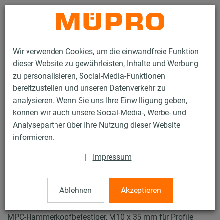
Kontakt
Wir verwenden Cookies, um die einwandfreie Funktion
dieser Website zu gewährleisten, Inhalte und Werbung
zu personalisieren, Social-Media-Funktionen
bereitzustellen und unseren Datenverkehr zu
analysieren. Wenn Sie uns Ihre Einwilligung geben,
Produkte
Brandschutz
Brandgeprüfte Befestigungen
können wir auch unsere Social-Media-, Werbe- und
Installationsschienen
MPC-Hammerkopfbefestiger 38/24 - 40/120
Analysepartner über Ihre Nutzung dieser Website
3 / 28
informieren.
|
Impressum
MPC-Hammerkopfbefestiger
38/24 - 40/120
Ablehnen
Akzeptieren
MPC-Hammerkopfbefestiger, M10 x 35 mm für Profile