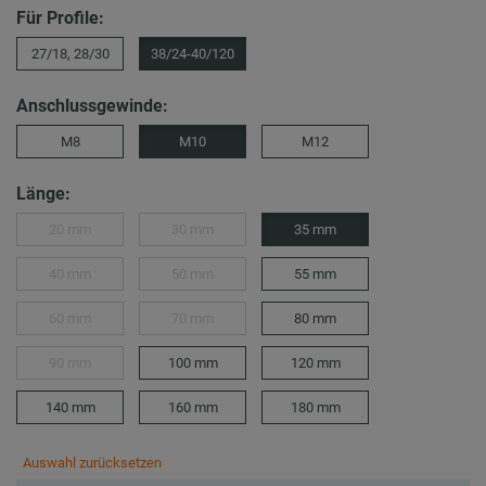
Für Profile:
27/18, 28/30
38/24-40/120
Anschlussgewinde:
M8
M10
M12
Länge:
20 mm
30 mm
35 mm
40 mm
50 mm
55 mm
60 mm
70 mm
80 mm
90 mm
100 mm
120 mm
140 mm
160 mm
180 mm
Auswahl zurücksetzen