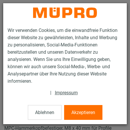
Kontakt
Wir verwenden Cookies, um die einwandfreie Funktion
dieser Website zu gewährleisten, Inhalte und Werbung
zu personalisieren, Social-Media-Funktionen
bereitzustellen und unseren Datenverkehr zu
analysieren. Wenn Sie uns Ihre Einwilligung geben,
Produkte
Brandschutz
Brandgeprüfte Befestigungen
können wir auch unsere Social-Media-, Werbe- und
Installationsschienen
MPC-Hammerkopfbefestiger 38/24 - 40/120
Analysepartner über Ihre Nutzung dieser Website
3 / 28
informieren.
|
Impressum
MPC-Hammerkopfbefestiger
38/24 - 40/120
Ablehnen
Akzeptieren
MPC-Hammerkopfbefestiger, M8 x 40 mm für Profile