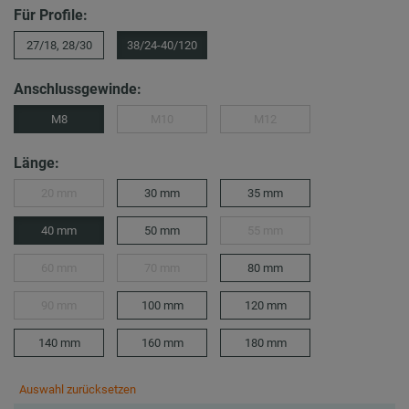
Für Profile:
27/18, 28/30
38/24-40/120
Anschlussgewinde:
M8
M10
M12
Länge:
20 mm
30 mm
35 mm
40 mm
50 mm
55 mm
60 mm
70 mm
80 mm
90 mm
100 mm
120 mm
140 mm
160 mm
180 mm
Auswahl zurücksetzen