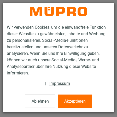
Kontakt
Wir verwenden Cookies, um die einwandfreie Funktion
dieser Website zu gewährleisten, Inhalte und Werbung
zu personalisieren, Social-Media-Funktionen
bereitzustellen und unseren Datenverkehr zu
analysieren. Wenn Sie uns Ihre Einwilligung geben,
Produkte
Brandschutz
Brandgeprüfte Befestigungen
können wir auch unsere Social-Media-, Werbe- und
Installationsschienen
MPC-Systemschienen
Analysepartner über Ihre Nutzung dieser Website
1 / 28
informieren.
|
Impressum
MPC-Systemschienen
Ablehnen
Akzeptieren
MPC-Systemschiene 38/40, Länge: 4.000 mm, verzinkt