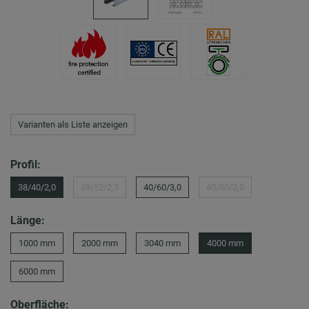
Varianten als Liste anzeigen
Profil:
38/40/2,0
39/52/2,5
40/60/3,0
40/80/3,0
Länge:
1000 mm
2000 mm
3040 mm
4000 mm
6000 mm
Oberfläche: