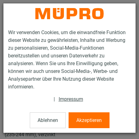
Kontakt
Wir verwenden Cookies, um die einwandfreie Funktion
dieser Website zu gewährleisten, Inhalte und Werbung
zu personalisieren, Social-Media-Funktionen
bereitzustellen und unseren Datenverkehr zu
analysieren. Wenn Sie uns Ihre Einwilligung geben,
Produkte
Brandschutz
Brandgeprüfte Befestigungen
können wir auch unsere Social-Media-, Werbe- und
Rohrschellen
Schraubrohrschellen
Analysepartner über Ihre Nutzung dieser Website
9 / 10
informieren.
|
Impressum
Schraubrohrschellen
Ablehnen
Akzeptieren
Schraubrohrschelle ohne Einlage, M12/M16/1/2", 241 mm
(235-244 mm), verzinkt