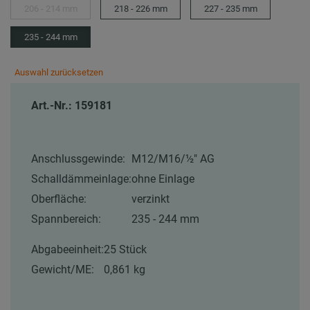
206 - 214 mm
218 - 226 mm
227 - 235 mm
235 - 244 mm
Auswahl zurücksetzen
Art.-Nr.: 159181
Anschlussgewinde:
M12/M16/½″ AG
Schalldämmeinlage:
ohne Einlage
Oberfläche:
verzinkt
Spannbereich:
235 - 244 mm
Abgabeeinheit:
25 Stück
Gewicht/ME:
0,861 kg