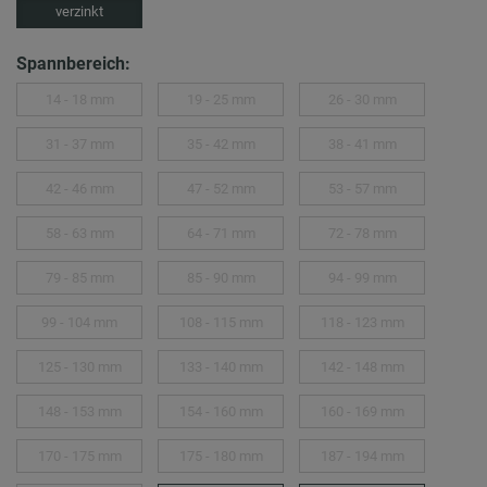
verzinkt
Spannbereich:
14 - 18 mm
19 - 25 mm
26 - 30 mm
31 - 37 mm
35 - 42 mm
38 - 41 mm
42 - 46 mm
47 - 52 mm
53 - 57 mm
58 - 63 mm
64 - 71 mm
72 - 78 mm
79 - 85 mm
85 - 90 mm
94 - 99 mm
99 - 104 mm
108 - 115 mm
118 - 123 mm
125 - 130 mm
133 - 140 mm
142 - 148 mm
148 - 153 mm
154 - 160 mm
160 - 169 mm
170 - 175 mm
175 - 180 mm
187 - 194 mm