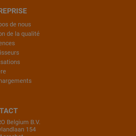
REPRISE
pos de nous
on de la qualité
ences
isseurs
isations
ère
hargements
TACT
 Belgium B.V.
landlaan 154