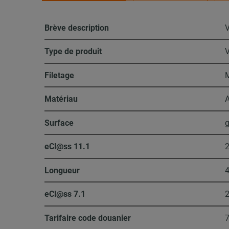
Brève description
V
Type de produit
V
Filetage
Matériau
A
Surface
g
eCl@ss 11.1
2
Longueur
eCl@ss 7.1
2
Tarifaire code douanier