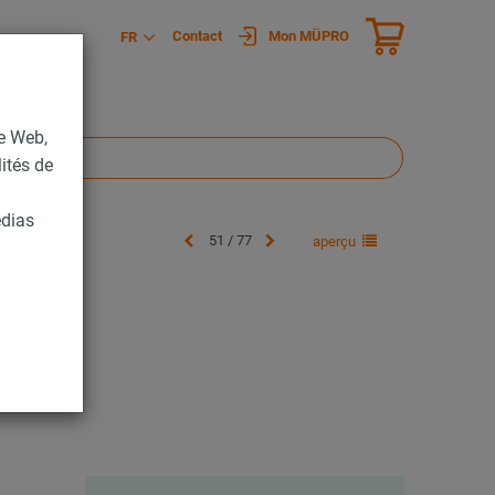
Contact
Mon MÜPRO
FR
te Web,
lités de
édias
51 / 77
aperçu