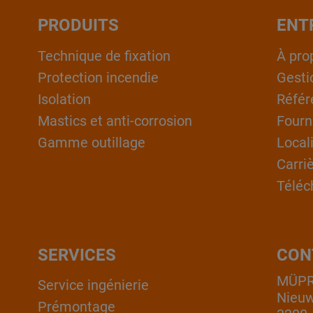
PRODUITS
ENT
Technique de fixation
À pro
Protection incendie
Gesti
Isolation
Référ
Mastics et anti-corrosion
Fourn
Gamme outillage
Local
Carri
Téléc
SERVICES
CON
MÜPRO
Service ingénierie
Nieuw
Prémontage