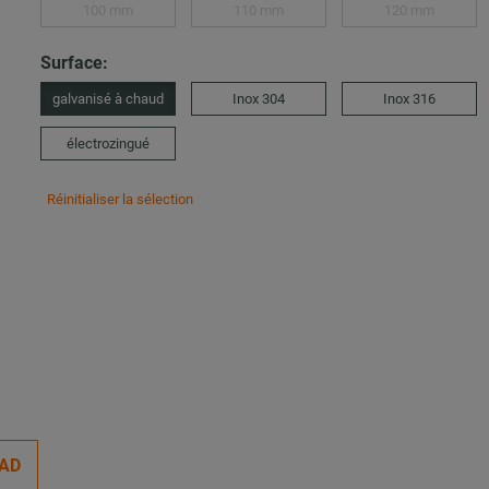
100 mm
110 mm
120 mm
Surface:
galvanisé à chaud
Inox 304
Inox 316
électrozingué
Réinitialiser la sélection
AD