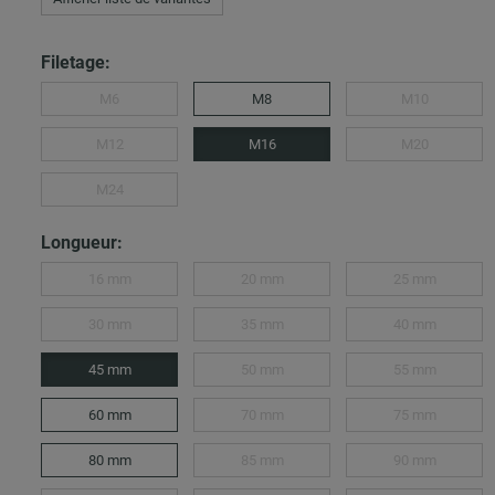
Filetage:
M6
M8
M10
M12
M16
M20
M24
Longueur:
16 mm
20 mm
25 mm
30 mm
35 mm
40 mm
45 mm
50 mm
55 mm
60 mm
70 mm
75 mm
80 mm
85 mm
90 mm