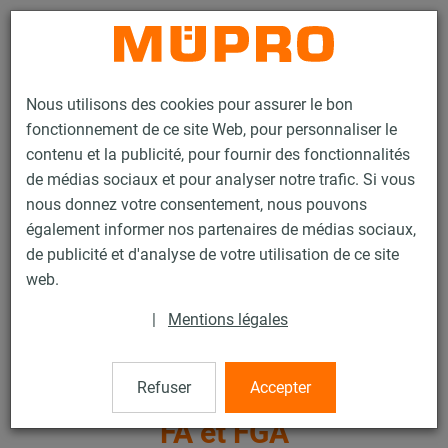
Contact
Nous utilisons des cookies pour assurer le bon
fonctionnement de ce site Web, pour personnaliser le
contenu et la publicité, pour fournir des fonctionnalités
de médias sociaux et pour analyser notre trafic. Si vous
nous donnez votre consentement, nous pouvons
Produits
Technique de fixation
Fixation de gaines
également informer nos partenaires de médias sociaux,
Rails d'installation pour la fixation de gaines
de publicité et d'analyse de votre utilisation de ce site
Rails d’installation MPT (plage de charge lourde)
web.
Clame de guidage MPT, type FA et FGA
26 / 31
|
Mentions légales
Refuser
Accepter
Clame de guidage MPT, type
FA et FGA