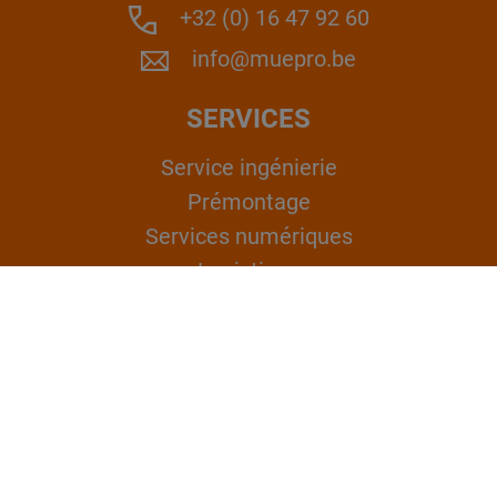
+32 (0) 16 47 92 60
info@muepro.be
SERVICES
Service ingénierie
Prémontage
Services numériques
Logistique
© Copyright 2026 MÜPRO Belgium B.V. -
All rights reserved.