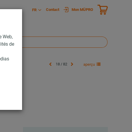
Contact
Mon MÜPRO
FR
te Web,
lités de
édias
18 / 82
aperçu