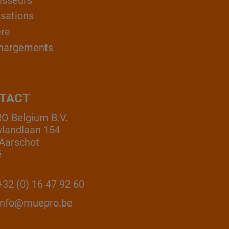
isseurs
isations
ère
hargements
TACT
 Belgium B.V.
landlaan 154
Aarschot
ë
32 (0) 16 47 92 60
info@muepro.be