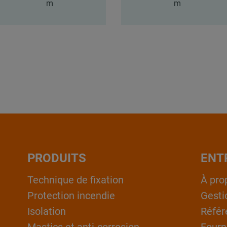
m
m
PRODUITS
ENT
Technique de fixation
À pro
Protection incendie
Gesti
Isolation
Référ