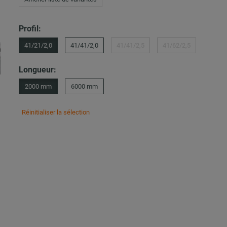
Profil:
41/21/2,0
41/41/2,0
41/41/2,5
41/62/2,5
Longueur:
2000 mm
6000 mm
Réinitialiser la sélection