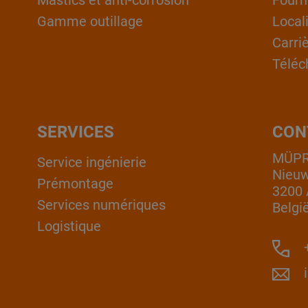
Mastics et anti-corrosion
Fourn
Gamme outillage
Local
Carri
Téléc
SERVICES
CON
MÜPRO
Service ingénierie
Nieuw
Prémontage
3200 
Services numériques
Belgi
Logistique
+