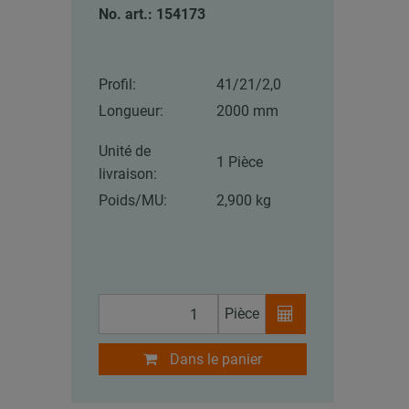
No. art.: 154173
Profil:
41/21/2,0
Longueur:
2000 mm
Unité de
1 Pièce
livraison:
Poids/MU:
2,900 kg
Pièce
Dans le panier