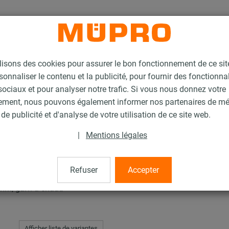
lisons des cookies pour assurer le bon fonctionnement de ce si
sonnaliser le contenu et la publicité, pour fournir des fonctionna
ociaux et pour analyser notre trafic. Si vous nous donnez votre
ement, nous pouvons également informer nos partenaires de m
d
Rails d'installation, galvanisés à chaud
Rail d’installation MPR
de publicité et d'analyse de votre utilisation de ce site web.
|
Mentions légales
n MPR
Refuser
Accepter
 mm, galv. à chaud
Afficher liste de variantes