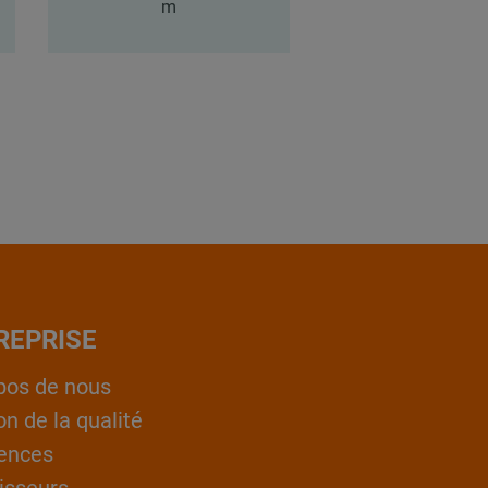
m
m
REPRISE
pos de nous
on de la qualité
ences