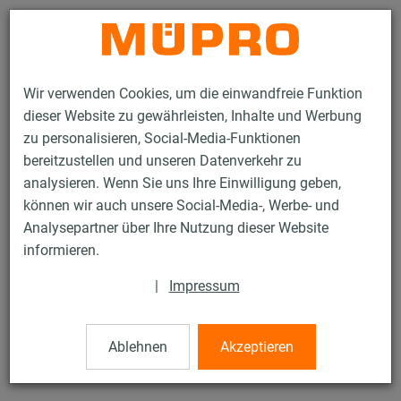
Kontakt
Wir verwenden Cookies, um die einwandfreie Funktion
dieser Website zu gewährleisten, Inhalte und Werbung
zu personalisieren, Social-Media-Funktionen
bereitzustellen und unseren Datenverkehr zu
analysieren. Wenn Sie uns Ihre Einwilligung geben,
Produkte
Befestigungstechnik
Beschilderung
ML-Spannkörper
können wir auch unsere Social-Media-, Werbe- und
Analysepartner über Ihre Nutzung dieser Website
15 / 18
informieren.
|
Impressum
ML-Spannkörper
Ablehnen
Akzeptieren
ML-Spannkörper Nr. 701, M8, feuerverzinkt