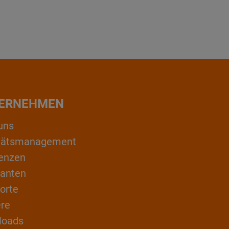
ERNEHMEN
uns
itätsmanagement
enzen
ranten
orte
ere
loads