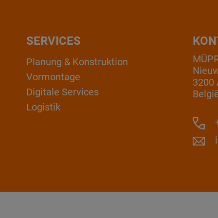
SERVICES
KON
MÜPRO
Planung & Konstruktion
Nieuw
Vormontage
3200 
Digitale Services
Belgi
Logistik
+