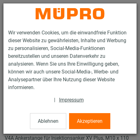
Kontakt
Wir verwenden Cookies, um die einwandfreie Funktion
dieser Website zu gewährleisten, Inhalte und Werbung
zu personalisieren, Social-Media-Funktionen
bereitzustellen und unseren Datenverkehr zu
analysieren. Wenn Sie uns Ihre Einwilligung geben,
Produkte
Befestigungstechnik
Dübel
können wir auch unsere Social-Media-, Werbe- und
Ankerstangen für Injektionsanker XV Plus
Analysepartner über Ihre Nutzung dieser Website
27 / 45
informieren.
|
Impressum
Ankerstangen für
Injektionsanker XV Plus
Ablehnen
Akzeptieren
V4A Ankerstange für Injektionsanker XV Plus, M10 x 110