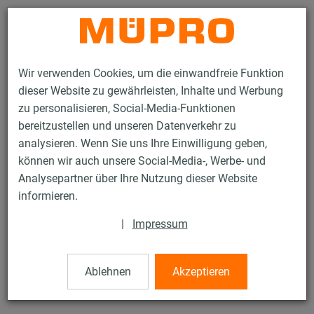
Kontakt
Wir verwenden Cookies, um die einwandfreie Funktion
dieser Website zu gewährleisten, Inhalte und Werbung
zu personalisieren, Social-Media-Funktionen
bereitzustellen und unseren Datenverkehr zu
analysieren. Wenn Sie uns Ihre Einwilligung geben,
Produkte
Befestigungstechnik
Edelstahlprodukte
können wir auch unsere Social-Media-, Werbe- und
Edelstahl-Rohrschellen
Rundstahlbügel DIN 3570
Analysepartner über Ihre Nutzung dieser Website
7 / 7
informieren.
|
Impressum
Rundstahlbügel DIN 3570
Ablehnen
Akzeptieren
Form A