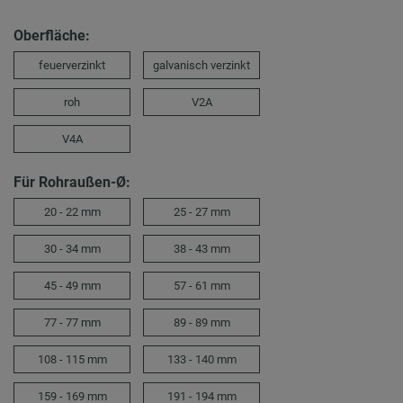
Oberfläche:
feuerverzinkt
galvanisch verzinkt
roh
V2A
V4A
Für Rohraußen-Ø:
20 - 22 mm
25 - 27 mm
30 - 34 mm
38 - 43 mm
45 - 49 mm
57 - 61 mm
77 - 77 mm
89 - 89 mm
108 - 115 mm
133 - 140 mm
159 - 169 mm
191 - 194 mm