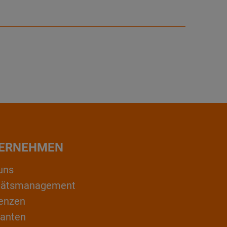
ERNEHMEN
uns
itätsmanagement
enzen
ranten