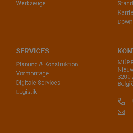
Werkzeuge
Stand
Karri
Down
SERVICES
KON
MÜPRO
Planung & Konstruktion
Nieuw
Vormontage
3200 
Digitale Services
Belgi
Logistik
+