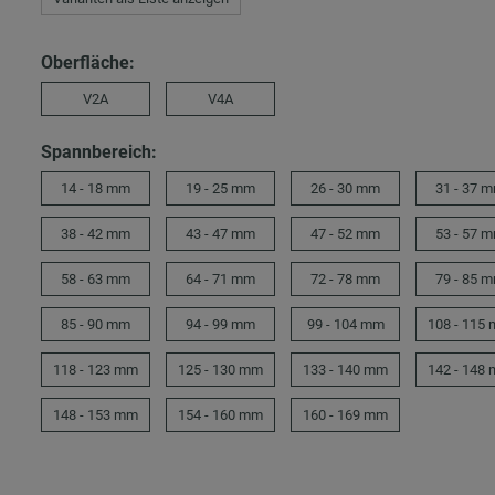
Oberfläche:
V2A
V4A
Spannbereich:
14 - 18 mm
19 - 25 mm
26 - 30 mm
31 - 37 
38 - 42 mm
43 - 47 mm
47 - 52 mm
53 - 57 
58 - 63 mm
64 - 71 mm
72 - 78 mm
79 - 85 
85 - 90 mm
94 - 99 mm
99 - 104 mm
108 - 115
118 - 123 mm
125 - 130 mm
133 - 140 mm
142 - 148
148 - 153 mm
154 - 160 mm
160 - 169 mm