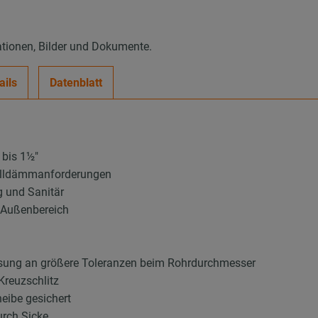
ationen, Bilder und Dokumente.
ails
Datenblatt
 bis 1½″
halldämmanforderungen
g und Sanitär
d Außenbereich
sung an größere Toleranzen beim Rohrdurchmesser
Kreuzschlitz
eibe gesichert
urch Sicke