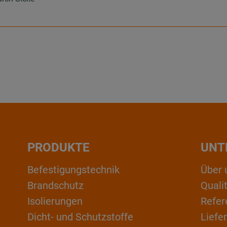
PRODUKTE
UNT
Befestigungstechnik
Über 
Brandschutz
Qual
Isolierungen
Refer
Dicht- und Schutzstoffe
Liefe