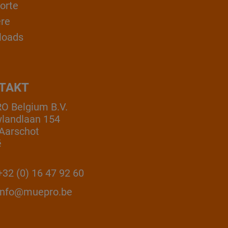
orte
ere
loads
TAKT
 Belgium B.V.
landlaan 154
Aarschot
ë
32 (0) 16 47 92 60
info@muepro.be