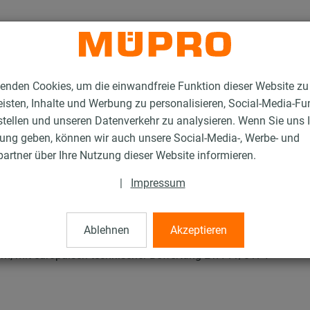
enden Cookies, um die einwandfreie Funktion dieser Website zu
isten, Inhalte und Werbung zu personalisieren, Social-Media-Fu
stellen und unseren Datenverkehr zu analysieren. Wenn Sie uns 
gung geben, können wir auch unsere Social-Media-, Werbe- und
tahlprodukte für die Lüftungsbefestigung
Bohrschrauben
artner über Ihre Nutzung dieser Website informieren.
|
Impressum
Ablehnen
Akzeptieren
 mm, mit europäisch technischer Bewertung ETA-11/0174