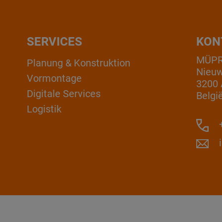
SERVICES
KON
MÜPRO
Planung & Konstruktion
Nieuw
Vormontage
3200 
Digitale Services
Belgi
Logistik
+