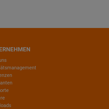
ERNEHMEN
uns
itätsmanagement
enzen
ranten
orte
ere
loads