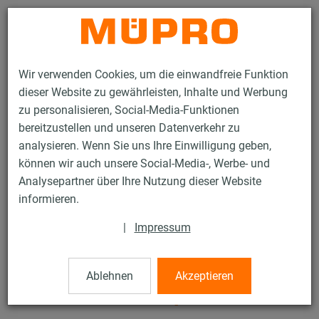
Kontakt
Wir verwenden Cookies, um die einwandfreie Funktion
dieser Website zu gewährleisten, Inhalte und Werbung
zu personalisieren, Social-Media-Funktionen
bereitzustellen und unseren Datenverkehr zu
analysieren. Wenn Sie uns Ihre Einwilligung geben,
Produkte
Befestigungstechnik
Lüftungsbefestigung
können wir auch unsere Social-Media-, Werbe- und
Feuerverzinkte Produkte für die Lüftungsbefestigung
Analysepartner über Ihre Nutzung dieser Website
DÄMMGULAST® Schienenprofile
informieren.
17 / 91
|
Impressum
DÄMMGULAST®
Ablehnen
Akzeptieren
Schienenprofile